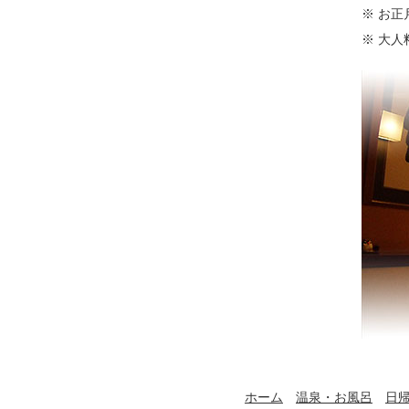
※ お
※ 大
ホーム
温泉・お風呂
日