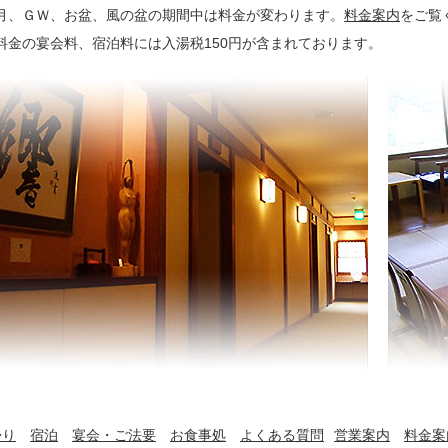
正月、ＧＷ、お盆、風の盆の期間中は料金が変わります。
料金案内
をご覧
人料金の宴会料、宿泊料には入湯税150円が含まれております。
帰り
宿泊
宴会・ご法要
お食事処
よくある質問
営業案内
料金案