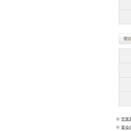
宿
※
営業
※
宴会