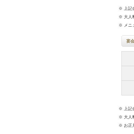
※ 上
※ 大人
※ メ
宴
※ 上
※ 大人
※ お