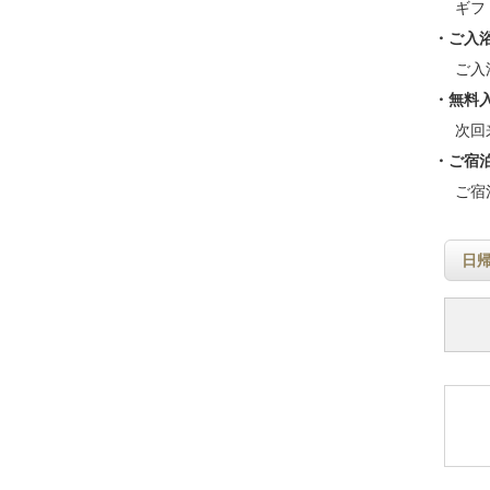
ギフ
・ご入
ご入
・無料
次回
・ご宿
ご宿
日