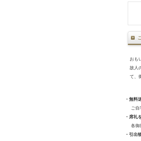
おも
故人
て、
・無料
ご自
・席礼
各御
・引出