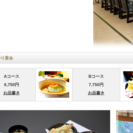
帰り宴会
Aコース
Bコース
6,750円
7,750円
お品書き
お品書き